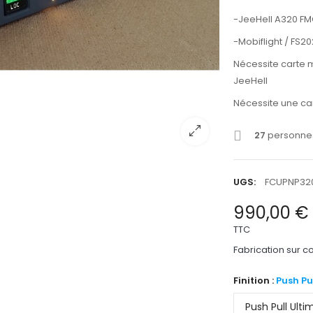
-JeeHell A320 F
-Mobiflight / FS2
Nécessite carte m
JeeHell
Nécessite une c
27
personnes
UGS:
FCUPNP32
990,00 €
TTC
Fabrication sur
Finition :
Push Pu