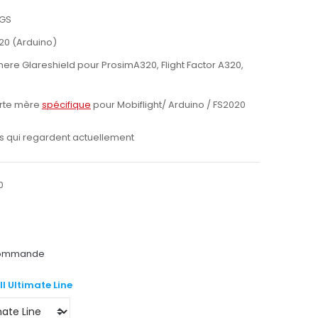
MGS
020 (Arduino)
ere Glareshield pour ProsimA320, Flight Factor A320,
arte mère
spécifique
pour Mobiflight/ Arduino / FS2020
 qui regardent actuellement
0
 commande
ll Ultimate Line