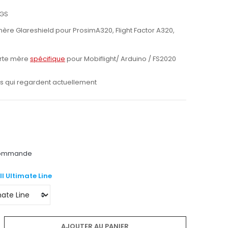
MGS
ère Glareshield pour ProsimA320, Flight Factor A320,
arte mère
spécifique
pour Mobiflight/ Arduino / FS2020
 qui regardent actuellement
 commande
ll Ultimate Line
AJOUTER AU PANIER