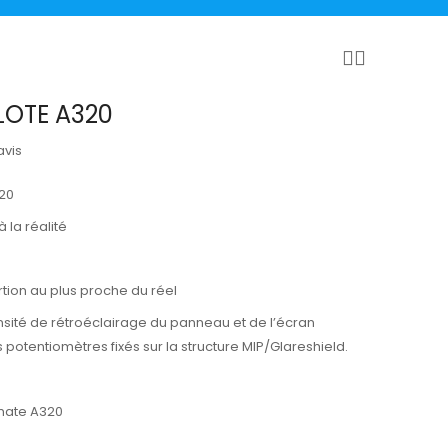
LOTE A320
avis
320
à la réalité
tion au plus proche du réel
nsité de rétroéclairage du panneau et de l’écran
s potentiomètres fixés sur la structure MIP/Glareshield.
imate A320