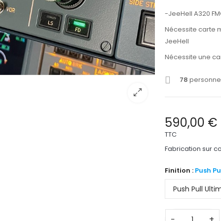
-JeeHell A320 F
Nécessite carte m
JeeHell
Nécessite une c
78
personnes
590,00 €
TTC
Fabrication sur
Finition :
Push Pu
−
+